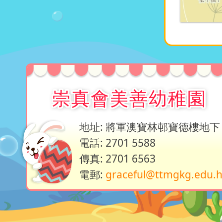
崇真會美善幼稚園
地址: 將軍澳寶林邨寶德樓地下
電話: 2701 5588
傳真: 2701 6563
電郵:
graceful@ttmgkg.edu.