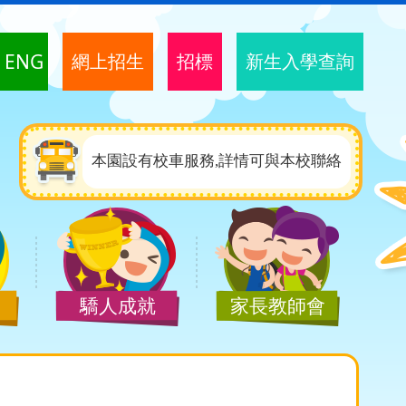
ENG
網上招生
招標
新生入學查詢
本園設有校車服務,詳情可與本校聯絡
驕人成就
家長教師會