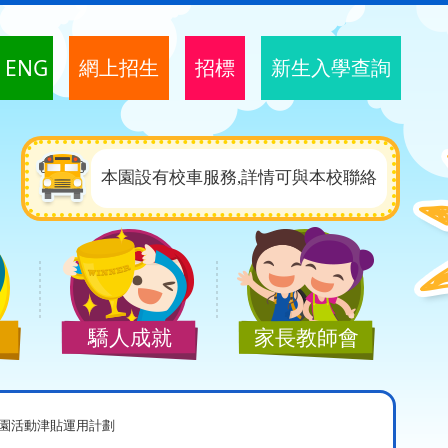
ENG
網上招生
招標
新生入學查詢
本園設有校車服務,詳情可與本校聯絡
驕人成就
家長教師會
園活動津貼運用計劃