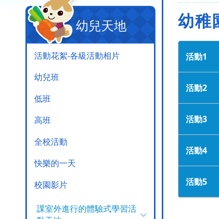
幼稚
幼兒天地
活動花絮-各級活動相片
活動1
幼兒班
活動2
低班
活動3
高班
全校活動
活動4
快樂的一天
活動5
校園影片
課室外進行的體驗式學習活