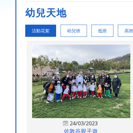
幼兒天地
活動花絮
幼兒班
低班
高
24/03/2023
佐敦谷親子遊