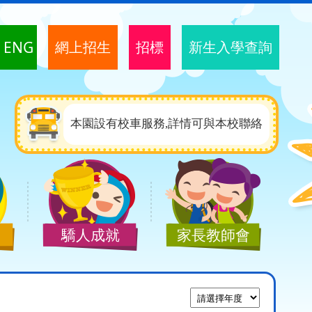
ENG
網上招生
招標
新生入學查詢
本園設有校車服務,詳情可與本校聯絡
驕人成就
家長教師會