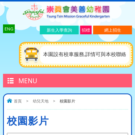
ENG
新生入學查詢
招標
網上招生
本園設有校車服務,詳情可與本校聯絡
MENU
首頁
>
幼兒天地
>
校園影片
校園影片