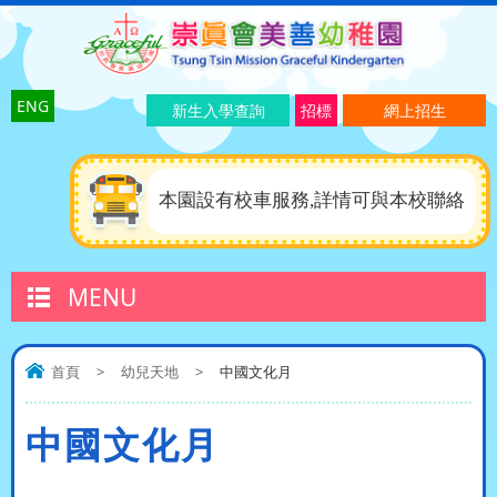
ENG
新生入學查詢
招標
網上招生
本園設有校車服務,詳情可與本校聯絡
MENU
首頁
>
幼兒天地
>
中國文化月
中國文化月