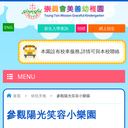
ENG
新生入學查詢
招標
網上招生
本園設有校車服務,詳情可與本校聯絡
MENU
首頁
>
幼兒天地
>
參觀陽光笑容小樂園
參觀陽光笑容小樂園