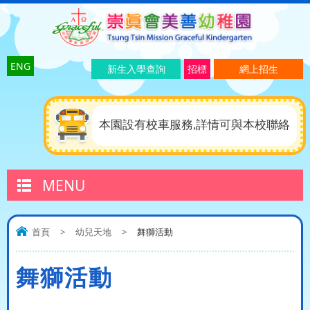
ENG
新生入學查詢
招標
網上招生
本園設有校車服務,詳情可與本校聯絡
MENU
首頁
>
幼兒天地
>
舞獅活動
舞獅活動