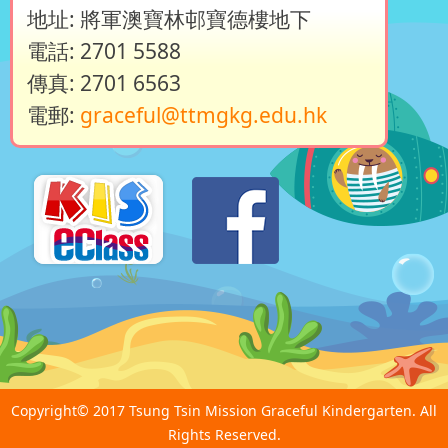
地址: 將軍澳寶林邨寶德樓地下
電話: 2701 5588
傳真: 2701 6563
電郵:
graceful@ttmgkg.edu.hk
Copyright© 2017 Tsung Tsin Mission Graceful Kindergarten. All
Rights Reserved.