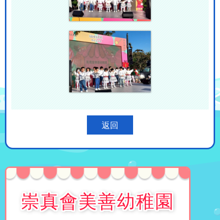
返回
崇真會美善幼稚園