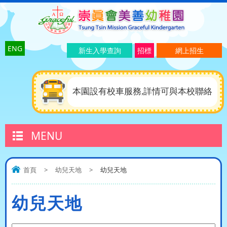
ENG
新生入學查詢
招標
網上招生
本園設有校車服務,詳情可與本校聯絡
MENU
首頁
>
幼兒天地
>
幼兒天地
幼兒天地