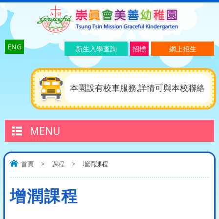
ENG
新生入學查詢
招標
網上招生
本園設有校車服務,詳情可與本校聯絡
MENU
首頁
>
課程
>
增潤課程
增潤課程