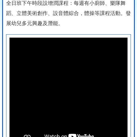
全日班下午時段設增潤課程：每週有小廚師、樂隊舞
蹈、立體美術創作、設音體綜合，體操等課程活動。發
展幼兒多元興趣及潛能。